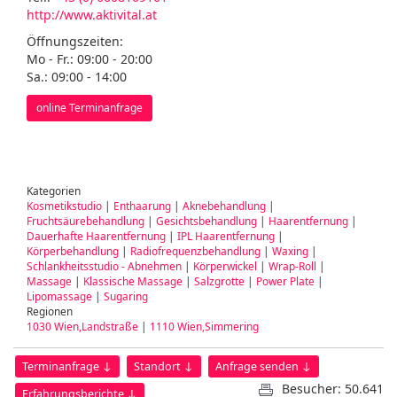
http://www.aktivital.at
Öffnungszeiten:
Mo - Fr.: 09:00 - 20:00
Sa.: 09:00 - 14:00
online Terminanfrage
Kategorien
Kosmetikstudio
|
Enthaarung
|
Aknebehandlung
|
Fruchtsäurebehandlung
|
Gesichtsbehandlung
|
Haarentfernung
|
Dauerhafte Haarentfernung
|
IPL Haarentfernung
|
Körperbehandlung
|
Radiofrequenzbehandlung
|
Waxing
|
Schlankheitsstudio - Abnehmen
|
Körperwickel
|
Wrap-Roll
|
Massage
|
Klassische Massage
|
Salzgrotte
|
Power Plate
|
Lipomassage
|
Sugaring
Regionen
1030 Wien,Landstraße
|
1110 Wien,Simmering
Terminanfrage ↓
Standort ↓
Anfrage senden ↓
Besucher: 50.641
Erfahrungsberichte ↓