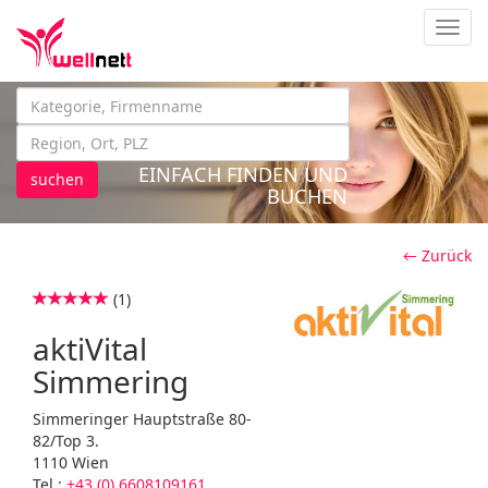
Navig
EINFACH FINDEN UND
suchen
BUCHEN
← Zurück
(1)
aktiVital
Simmering
Simmeringer Hauptstraße 80-
82/Top 3.
1110 Wien
Tel.:
+43 (0) 6608109161