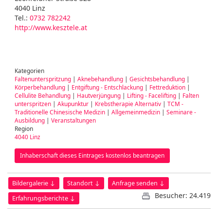
4040 Linz
Tel.:
0732 782242
http://www.kesztele.at
Kategorien
Faltenunterspritzung
|
Aknebehandlung
|
Gesichtsbehandlung
|
Körperbehandlung
|
Entgiftung - Entschlackung
|
Fettreduktion
|
Cellulite Behandlung
|
Hautverjüngung
|
Lifting - Facelifting
|
Falten
unterspritzen
|
Akupunktur
|
Krebstherapie Alternativ
|
TCM -
Traditionelle Chinesische Medizin
|
Allgemeinmedizin
|
Seminare -
Ausbildung
|
Veranstaltungen
Region
4040 Linz
Inhaberschaft dieses Eintrages kostenlos beantragen
Bildergalerie ↓
Standort ↓
Anfrage senden ↓
Besucher: 24.419
Erfahrungsberichte ↓