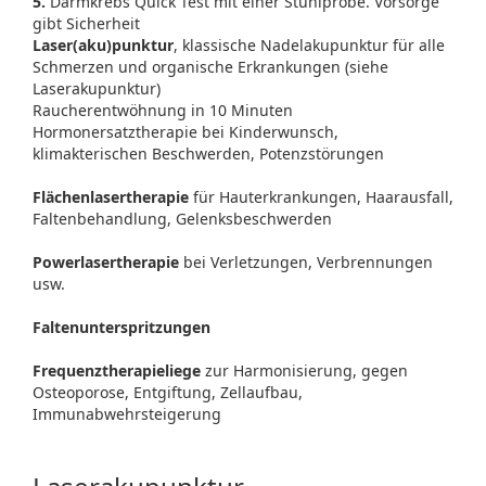
5.
Darmkrebs Quick Test mit einer Stuhlprobe. Vorsorge
gibt Sicherheit
Laser(aku)punktur
, klassische Nadelakupunktur für alle
Schmerzen und organische Erkrankungen (siehe
Laserakupunktur)
Raucherentwöhnung in 10 Minuten
Hormonersatztherapie bei Kinderwunsch,
klimakterischen Beschwerden, Potenzstörungen
Flächenlasertherapie
für Hauterkrankungen, Haarausfall,
Faltenbehandlung, Gelenksbeschwerden
Powerlasertherapie
bei Verletzungen, Verbrennungen
usw.
Faltenunterspritzungen
Frequenztherapieliege
zur Harmonisierung, gegen
Osteoporose, Entgiftung, Zellaufbau,
Immunabwehrsteigerung