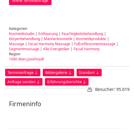
online Terminanfrage
Kategorien
Kosmetikstudio
|
Enthaarung
|
Feuchtigkeitsbehandlung
|
Körperbehandlung
|
Männerkosmetik
|
Kosmetikprodukte
|
Massage
|
Facial Harmony Massage
|
Fußreflexzonenmassage
|
Segmentmassage
|
Alle Energetiker
|
Facial Harmony
Region
1080 Wien,Josefstadt
Terminanfrage ↓
Bildergalerie ↓
Standort ↓
Anfrage senden ↓
Erfahrungsberichte ↓
Besucher: 95.619
Firmeninfo