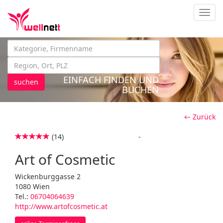
Navig
EINFACH FINDEN UND
suchen
BUCHEN
← Zurück
(14)
-
Art of Cosmetic
Wickenburggasse 2
1080 Wien
Tel.:
06704064639
http://www.artofcosmetic.at