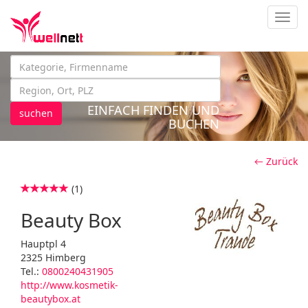
Navig
EINFACH FINDEN UND
suchen
BUCHEN
← Zurück
(1)
Beauty Box
Hauptpl 4
2325 Himberg
Tel.:
0800240431905
http://www.kosmetik-
beautybox.at