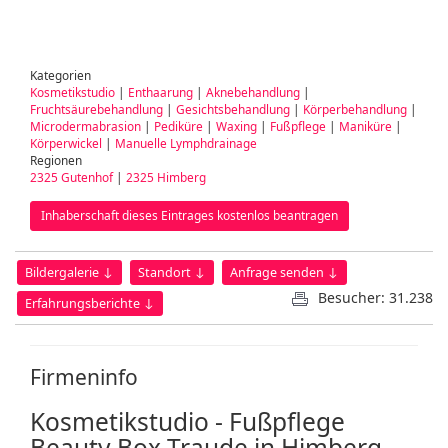
Kategorien
Kosmetikstudio
|
Enthaarung
|
Aknebehandlung
|
Fruchtsäurebehandlung
|
Gesichtsbehandlung
|
Körperbehandlung
|
Microdermabrasion
|
Pediküre
|
Waxing
|
Fußpflege
|
Maniküre
|
Körperwickel
|
Manuelle Lymphdrainage
Regionen
2325 Gutenhof
|
2325 Himberg
Inhaberschaft dieses Eintrages kostenlos beantragen
Bildergalerie ↓
Standort ↓
Anfrage senden ↓
Besucher: 31.238
Erfahrungsberichte ↓
Firmeninfo
Kosmetikstudio - Fußpflege
Beauty Box Traude in Himberg