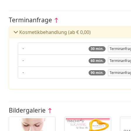
Terminanfrage
↑
Kosmetikbehandlung (ab € 0,00)
-
30 min.
Terminanfra
-
60 min.
Terminanfra
-
90 min.
Terminanfra
Bildergalerie
↑