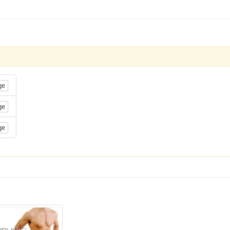
ge
ge
ge