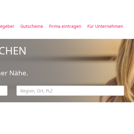
atgeber
Gutscheine
Firma eintragen
Für Unternehmen
UCHEN
ner Nähe.