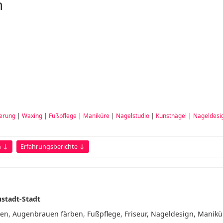
n
erung
|
Waxing
|
Fußpflege
|
Maniküre
|
Nagelstudio
|
Kunstnägel
|
Nageldesi
n ↓
Erfahrungsberichte ↓
ustadt-Stadt
n, Augenbrauen färben, Fußpflege, Friseur, Nageldesign, Manikü