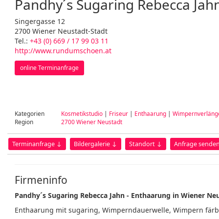
Pandhy´s Sugaring Rebecca Jah
Singergasse 12
2700 Wiener Neustadt-Stadt
Tel.:
+43 (0) 669 / 17 99 03 11
http://www.rundumschoen.at
online Terminanfrage
Kategorien
Kosmetikstudio
|
Friseur
|
Enthaarung
|
Wimpernverläng
Region
2700 Wiener Neustadt
Terminanfrage ↓
Bildergalerie ↓
Standort ↓
Anfrage sende
Firmeninfo
Pandhy´s Sugaring Rebecca Jahn - Enthaarung in Wiener Ne
Enthaarung mit sugaring, Wimperndauerwelle, Wimpern färbe