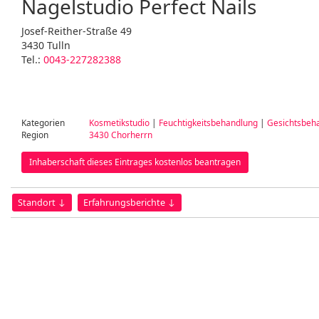
Nagelstudio Perfect Nails
Josef-Reither-Straße 49
3430 Tulln
Tel.:
0043-227282388
Kategorien
Kosmetikstudio
|
Feuchtigkeitsbehandlung
|
Gesichtsbeh
Region
3430 Chorherrn
Inhaberschaft dieses Eintrages kostenlos beantragen
Standort ↓
Erfahrungsberichte ↓