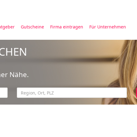
atgeber
Gutscheine
Firma eintragen
Für Unternehmen
UCHEN
ner Nähe.