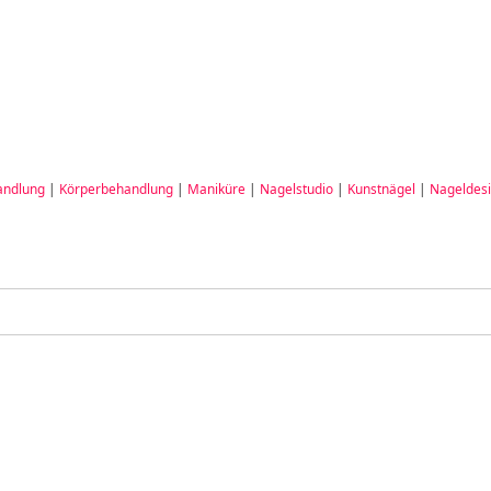
andlung
|
Körperbehandlung
|
Maniküre
|
Nagelstudio
|
Kunstnägel
|
Nageldes