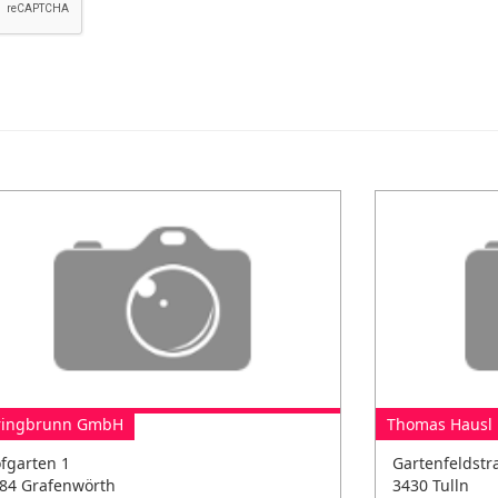
ringbrunn GmbH
Thomas Hausl
fgarten 1
Gartenfeldstr
84 Grafenwörth
3430 Tulln