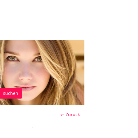
suchen
← Zurück
-