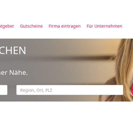
atgeber
Gutscheine
Firma eintragen
Für Unternehmen
UCHEN
ner Nähe.