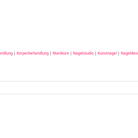
andlung
|
Körperbehandlung
|
Maniküre
|
Nagelstudio
|
Kunstnägel
|
Nageldes