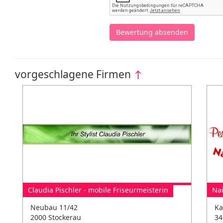
Bewertung absenden
vorgeschlagene Firmen
↑
Claudia Pischler - mobile Friseurmeisterin
Nai
Neubau 11/42
Ka
2000 Stockerau
34