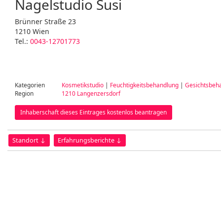
Nagelstudio Susi
Brünner Straße 23
1210 Wien
Tel.:
0043-12701773
Kategorien
Kosmetikstudio
|
Feuchtigkeitsbehandlung
|
Gesichtsbeh
Region
1210 Langenzersdorf
Inhaberschaft dieses Eintrages kostenlos beantragen
Standort ↓
Erfahrungsberichte ↓