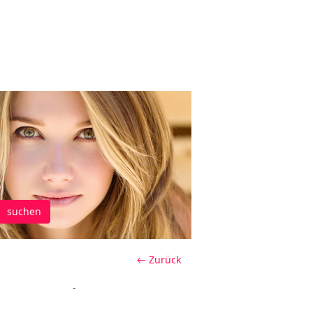
suchen
← Zurück
-