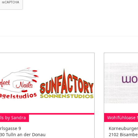
ls by Sandra
Wohlfühloase 
rlsgasse 9
Korneuburger
30 Tulln an der Donau
2102 Bisambe