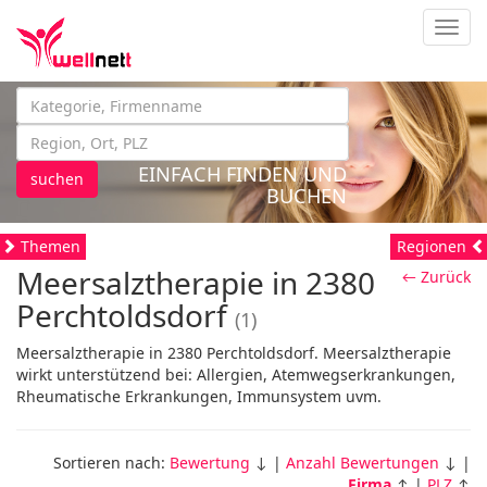
Navig
EINFACH FINDEN UND
suchen
BUCHEN
Themen
Regionen
Meersalztherapie in 2380
← Zurück
Perchtoldsdorf
(1)
Meersalztherapie in 2380 Perchtoldsdorf. Meersalztherapie
wirkt unterstützend bei: Allergien, Atemwegserkrankungen,
Rheumatische Erkrankungen, Immunsystem uvm.
Sortieren nach:
Bewertung
↓ |
Anzahl Bewertungen
↓ |
Firma
↑ |
PLZ
↑