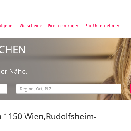
atgeber
Gutscheine
Firma eintragen
Für Unternehmen
UCHEN
ner Nähe.
n 1150 Wien,Rudolfsheim-