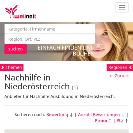
Navig
EINFACH FINDEN UND
suchen
BUCHEN
Themen
Regionen
Nachhilfe in
← Zurück
Niederösterreich
(1)
Anbieter für Nachhilfe Ausbildung in Niederösterreich.
Sortieren nach:
Bewertung
↓ |
Anzahl Bewertungen
↓ |
Firma
↑ |
PLZ
↑