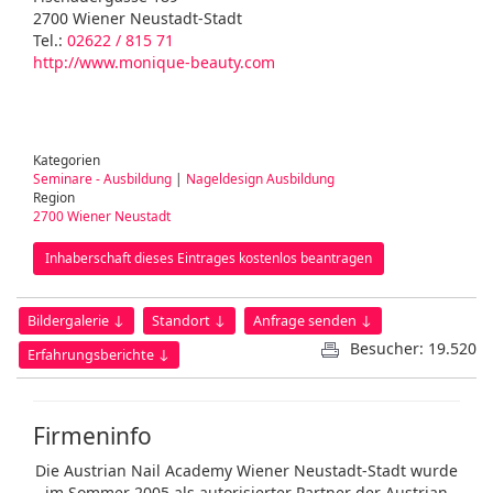
2700 Wiener Neustadt-Stadt
Tel.:
02622 / 815 71
http://www.monique-beauty.com
Kategorien
Seminare - Ausbildung
|
Nageldesign Ausbildung
Region
2700 Wiener Neustadt
Inhaberschaft dieses Eintrages kostenlos beantragen
Bildergalerie ↓
Standort ↓
Anfrage senden ↓
Besucher: 19.520
Erfahrungsberichte ↓
Firmeninfo
Die Austrian Nail Academy Wiener Neustadt-Stadt wurde
im Sommer 2005 als autorisierter Partner der Austrian