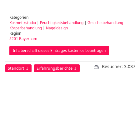
Kategorien
Kosmetikstudio
|
Feuchtigkeitsbehandlung
|
Gesichtsbehandlung
|
Körperbehandlung
|
Nageldesign
Region
5201 Bayerham
Inhaberschaft dieses Eintrages kostenlos beantragen
Besucher: 3.037
Standort ↓
Erfahrungsberichte ↓