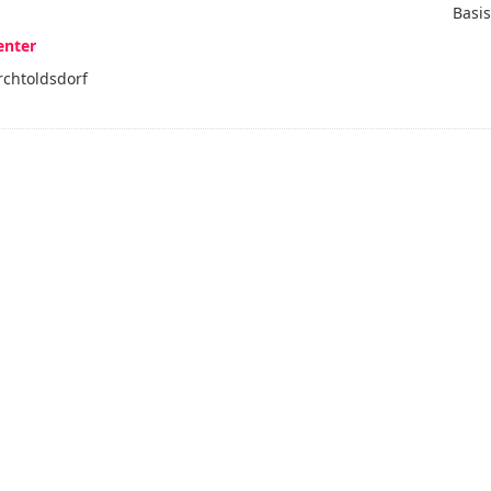
Basis
enter
rchtoldsdorf