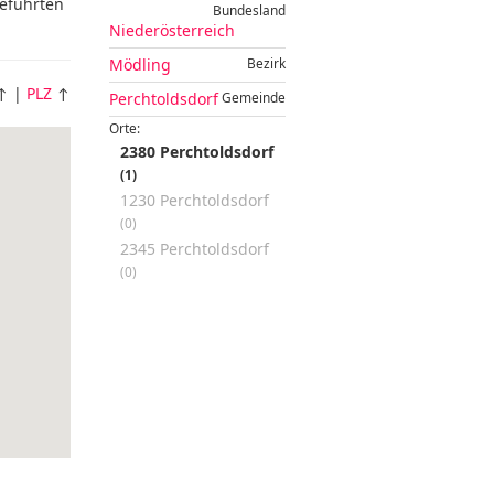
eführten
Bundesland
Niederösterreich
Mödling
Bezirk
↑ |
PLZ
↑
Perchtoldsdorf
Gemeinde
Orte:
2380 Perchtoldsdorf
(1)
1230 Perchtoldsdorf
(0)
2345 Perchtoldsdorf
(0)