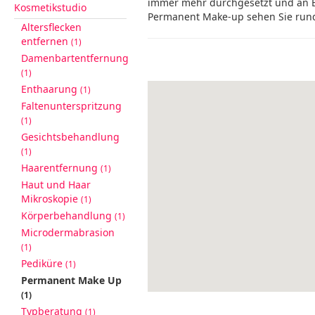
immer mehr durchgesetzt und an B
Kosmetikstudio
Permanent Make-up sehen Sie run
Altersflecken
entfernen
(1)
Damenbartentfernung
(1)
Enthaarung
(1)
Faltenunterspritzung
(1)
Gesichtsbehandlung
(1)
Haarentfernung
(1)
Haut und Haar
Mikroskopie
(1)
Körperbehandlung
(1)
Microdermabrasion
(1)
Pediküre
(1)
Permanent Make Up
(1)
Typberatung
(1)