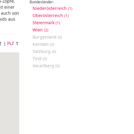
a-Zöpfe,
Bundesländer:
it einer
Niederösterreich
(1)
r auch von
Oberösterreich
(1)
aids aus
Steiermark
(1)
Wien
(2)
Burgenland
(0)
↑ |
PLZ
↑
Kärnten
(0)
Salzburg
(0)
Tirol
(0)
Vorarlberg
(0)