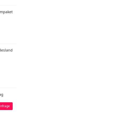
mpaket
desland
ag
nfrage