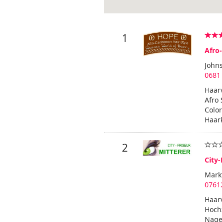
1
Afro
Johns
0681
Haarv
Afro 
Color
Haar
2
City-
Mark
0761
Haarv
Hochz
Nage