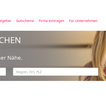
atgeber
Gutscheine
Firma eintragen
Für Unternehmen
UCHEN
ner Nähe.