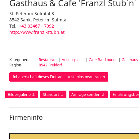
Gasthaus & Cafe 'Franzl-Stub´n'
St. Peter im Sulmtal 3
8542 Sankt Peter im Sulmtal
Tel.:
+43 03467 - 7092
http://www.franzl-stubn.at
Kategorien
Restaurant
|
Ausflugsziele
|
Cafe Bar Lounge
|
Gasthaus
Region
8542 Freidorf
Inhaberschaft dieses Eintrages kostenlos beantragen
Bildergalerie ↓
Standort ↓
Anfrage senden ↓
Erfahrungsber
Firmeninfo