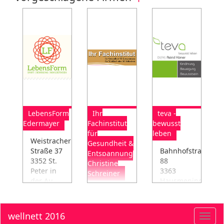
LebensForm
Ihr
teva -
Edermayer
Fachinstitut
bewusst
für
leben
Weistracher
Gesundheit &
Straße 37
Bahnhofstraße
Entspannung
3352 St.
88
Christine
Peter in
3363
Schreiner
der Au
Hausmening
Promenade
Massage,
12
Ernährung,
Wellnessbehandlungen,
3353
Bewegung,
wellnett 2016
Toggl
Shiatsu,
Seitenstetten
Bewusstsein,