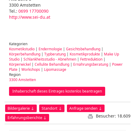
3300 Amstetten
Tel.:
0699 17700090
http://www.sei-du.at
Kategorien
Kosmetikstudio
|
Endermologie
|
Gesichtsbehandlung
|
Körperbehandlung
|
Typberatung
|
Kosmetikprodukte
|
Make Up
Studio
|
Schlankheitsstudio - Abnehmen
|
Fettreduktion
|
Körperwickel
|
Cellulite Behandlung
|
Ernährungsberatung
|
Power
Plate
|
Workshops
|
Lipomassage
Region
3300 Amstetten
Inhaberschaft dieses Eintrages kostenlos beantragen
Bildergalerie ↓
Standort ↓
Anfrage senden ↓
Besucher: 18.609
Erfahrungsberichte ↓