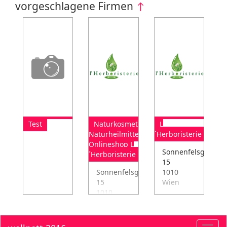
vorgeschlagene Firmen
↑
Test
Naturkosmetik
L
Naturheilmittel
´Herboristerie
Onlineshop L
Sonnenfelsgasse
´Herboristerie
15
Sonnenfelsgasse
1010
15
Wien
1010
Wien