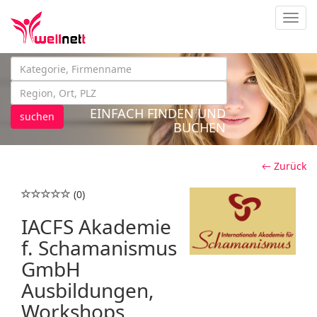
Navig
EINFACH FINDEN UND
suchen
BUCHEN
← Zurück
(0)
IACFS Akademie
f. Schamanismus
GmbH
Ausbildungen,
Workshops,