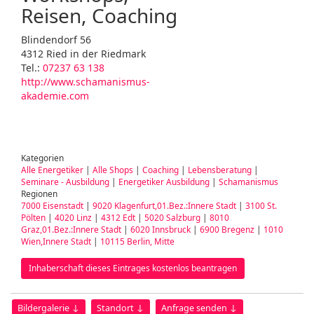
Reisen, Coaching
Blindendorf 56
4312 Ried in der Riedmark
Tel.:
07237 63 138
http://www.schamanismus-
akademie.com
Kategorien
Alle Energetiker
|
Alle Shops
|
Coaching
|
Lebensberatung
|
Seminare - Ausbildung
|
Energetiker Ausbildung
|
Schamanismus
Regionen
7000 Eisenstadt
|
9020 Klagenfurt,01.Bez.:Innere Stadt
|
3100 St.
Pölten
|
4020 Linz
|
4312 Edt
|
5020 Salzburg
|
8010
Graz,01.Bez.:Innere Stadt
|
6020 Innsbruck
|
6900 Bregenz
|
1010
Wien,Innere Stadt
|
10115 Berlin, Mitte
Inhaberschaft dieses Eintrages kostenlos beantragen
Bildergalerie ↓
Standort ↓
Anfrage senden ↓