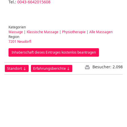
Tel.:
0043-6642015608
Kategorien
Massage
|
Klassische Massage
|
Physiotherapie
|
Alle Massagen
Region
7201 Neudörfl
Inhaberschaft dieses Eintrages kostenlos beantragen
Besucher: 2.098
Standort ↓
Erfahrungsberichte ↓