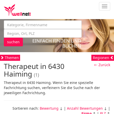
Navig
EINFACH FINDEN UND
suchen
BUCHEN
Themen
Regionen
Therapeut in 6430
← Zurück
Haiming
(1)
Therapeut in 6430 Haiming. Wenn Sie eine spezielle
Fachrichtung suchen, verfeinern Sie die Suche nach der
jeweiligen Fachrichtung.
Sortieren nach:
Bewertung
↓ |
Anzahl Bewertungen
↓ |
Firma
↑ |
PLZ
↑