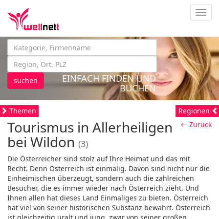
Navig
EINFACH FINDEN UND
suchen
BUCHEN
Themen
Regionen
Tourismus in Allerheiligen
← Zurück
bei Wildon
(3)
Die Österreicher sind stolz auf Ihre Heimat und das mit
Recht. Denn Österreich ist einmalig. Davon sind nicht nur die
Einheimischen überzeugt, sondern auch die zahlreichen
Besucher, die es immer wieder nach Österreich zieht. Und
Ihnen allen hat dieses Land Einmaliges zu bieten. Österreich
hat viel von seiner historischen Substanz bewahrt. Österreich
ist gleichzeitig uralt und jung, zwar von seiner großen