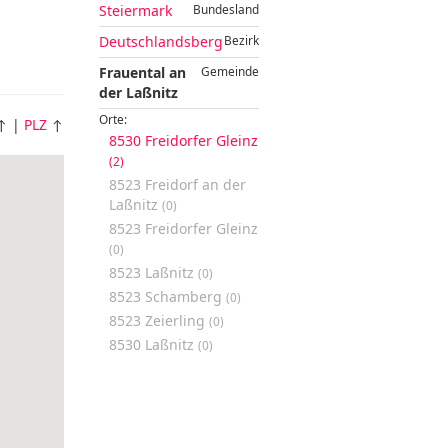
Steiermark
Bundesland
Deutschlandsberg
Bezirk
Frauental an
Gemeinde
der Laßnitz
Orte:
↑ |
PLZ
↑
8530 Freidorfer Gleinz
(2)
8523 Freidorf an der
Laßnitz
(0)
8523 Freidorfer Gleinz
(0)
8523 Laßnitz
(0)
8523 Schamberg
(0)
8523 Zeierling
(0)
8530 Laßnitz
(0)