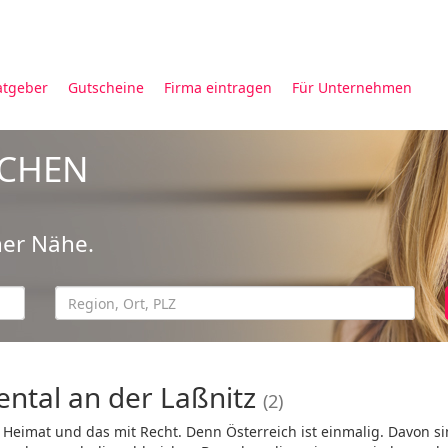
atgeber
Gutscheine
Firma eintragen
Für Unternehmen
UCHEN
ner Nähe.
ental an der Laßnitz
(2)
e Heimat und das mit Recht. Denn Österreich ist einmalig. Davon si