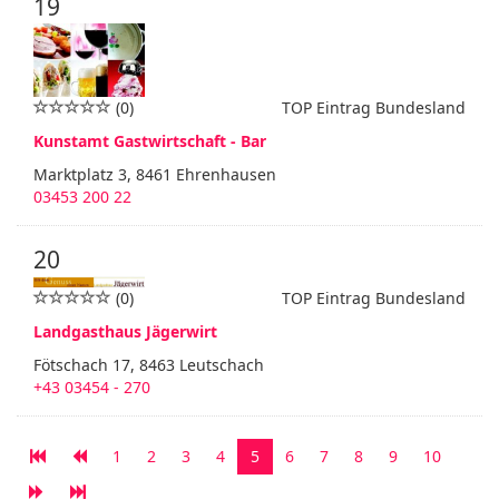
19
(0)
TOP Eintrag Bundesland
Kunstamt Gastwirtschaft - Bar
Marktplatz 3, 8461 Ehrenhausen
03453 200 22
20
(0)
TOP Eintrag Bundesland
Landgasthaus Jägerwirt
Fötschach 17, 8463 Leutschach
+43 03454 - 270
1
2
3
4
5
6
7
8
9
10