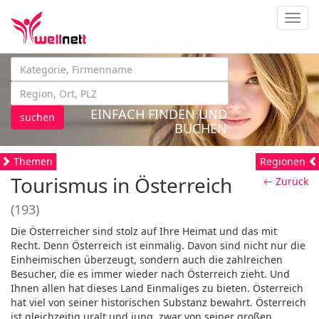
Navig
EINFACH FINDEN UND
suchen
BUCHEN
Themen
Regionen
Tourismus in Österreich
← Zurück
(193)
Die Österreicher sind stolz auf Ihre Heimat und das mit
Recht. Denn Österreich ist einmalig. Davon sind nicht nur die
Einheimischen überzeugt, sondern auch die zahlreichen
Besucher, die es immer wieder nach Österreich zieht. Und
Ihnen allen hat dieses Land Einmaliges zu bieten. Österreich
hat viel von seiner historischen Substanz bewahrt. Österreich
ist gleichzeitig uralt und jung, zwar von seiner großen