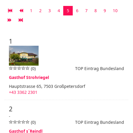
1
2
3
4
5
6
7
8
9
10
1
(0)
TOP Eintrag Bundesland
Gasthof Strohriegel
Hauptstrasse 65, 7503 Großpetersdorf
+43 3362 2301
2
-
(0)
TOP Eintrag Bundesland
Gasthof s´Reindl