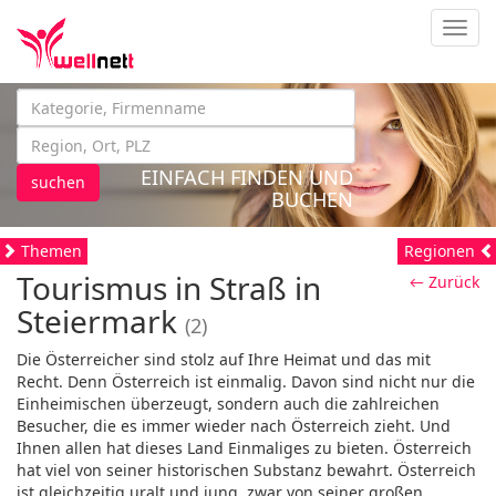
Navig
EINFACH FINDEN UND
suchen
BUCHEN
Themen
Regionen
Tourismus in Straß in
← Zurück
Steiermark
(2)
Die Österreicher sind stolz auf Ihre Heimat und das mit
Recht. Denn Österreich ist einmalig. Davon sind nicht nur die
Einheimischen überzeugt, sondern auch die zahlreichen
Besucher, die es immer wieder nach Österreich zieht. Und
Ihnen allen hat dieses Land Einmaliges zu bieten. Österreich
hat viel von seiner historischen Substanz bewahrt. Österreich
ist gleichzeitig uralt und jung, zwar von seiner großen