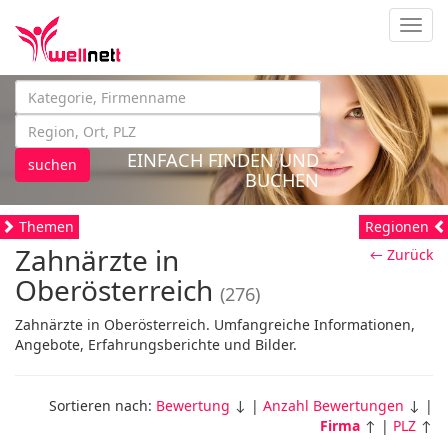
Navig
EINFACH FINDEN UND
suchen
BUCHEN
Themen
Regionen
Zahnärzte in
← Zurück
Oberösterreich
(276)
Zahnärzte in Oberösterreich. Umfangreiche Informationen,
Angebote, Erfahrungsberichte und Bilder.
Sortieren nach:
Bewertung
↓ |
Anzahl Bewertungen
↓ |
Firma
↑ |
PLZ
↑