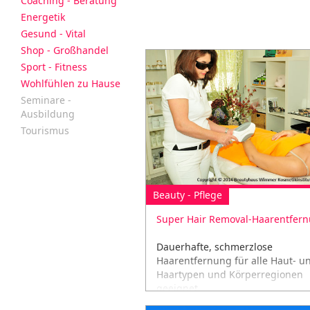
Coaching - Beratung
Energetik
Gesund - Vital
Shop - Großhandel
Sport - Fitness
Wohlfühlen zu Hause
Seminare -
Ausbildung
Tourismus
Beauty - Pflege
Super Hair Removal-Haarentfer
Dauerhafte, schmerzlose
Haarentfernung für alle Haut- u
Haartypen und Körperregionen
geeignet