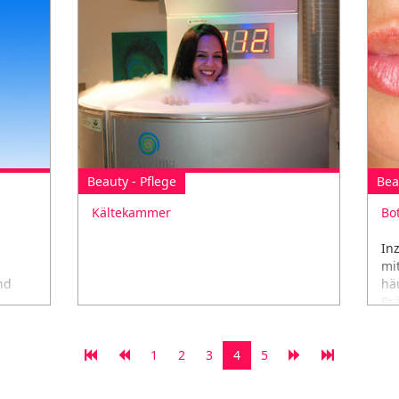
Beauty - Pflege
Bea
Kältekammer
Bo
In
mi
nd
hä
Pr
1
2
3
4
5