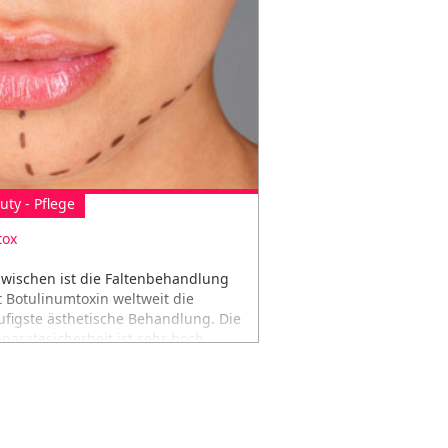
uty - Pflege
tox
zwischen ist die Faltenbehandlung
t Botulinumtoxin weltweit die
ufigste ästhetische Behandlung. Die
äparatesicherheit ist sehr hoch.