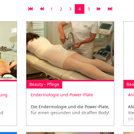
1
2
3
4
5
Beauty - Pflege
Bea
nung
Endermologie und Power-Plate
An
Die Endermologie und die Power-Plate,
AN
nd
für einen gesunden und straffen Body!
Vo
glü