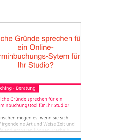
ching - Beratung
lche Gründe sprechen für ein
rminbuchungstool für Ihr Studio?
nschen mögen es, wenn sie sich
f irgendeine Art und Weise Zeit und
fwand ersparen können. Deshalb
chen wir ein Hotel, leihen ein Auto