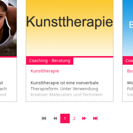
NOCH NICHT GENUG?
un
www.wellnett.at/wn/fuer-
ein
unternehmen/
Coaching - Beratung
Coa
Kunsttherapie
Bu
st
Kunsttherapie ist eine nonverbale
Wo
Mach
Therapieform. Unter Verwendung
Fü
und
kreativer Materialien und Techniken
Soc
nutzt die Kunsttherapie die heilende
se
Kraft der Kunst.
um
1
2