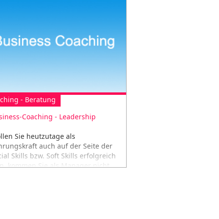
d kaufen einen neuen Laptop
fach online.
ching - Beratung
siness-Coaching - Leadership
llen Sie heutzutage als
hrungskraft auch auf der Seite der
ial Skills bzw. Soft Skills erfolgreich
in, kommen Sie als Manager nicht
hin...