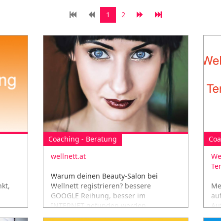
1
2
Coaching - Beratung
Coa
wellnett.at
We
Te
Warum deinen Beauty-Salon bei
kt,
Wellnett registrieren? bessere
Me
GOOGLE Reihung, besser im
au
INTERNET gefunden werden,
Au
Buchungen OHNE versteckte Kosten,
bu