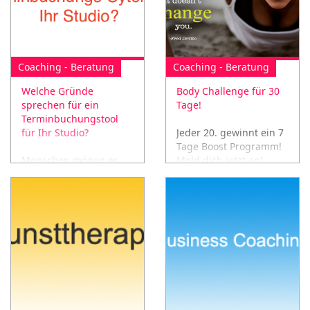
unternehmen/
Coaching - Beratung
Coaching - Beratung
Welche Gründe
Body Challenge für 30
sprechen für ein
Tage!
Terminbuchungstool
für Ihr Studio?
Jeder 20. gewinnt ein 7
Tage Boost Programm!
Menschen mögen es,
Meld dich jetzt an!
wenn sie sich auf
Mach die Body
irgendeine Art und
Challenge in 30 Tagen
Weise Zeit und
und werd ein neuer
Aufwand ersparen
Mensch!
können. Deshalb
buchen wir ein Hotel,
leihen ein Auto und
kaufen einen neuen
Laptop einfach online.