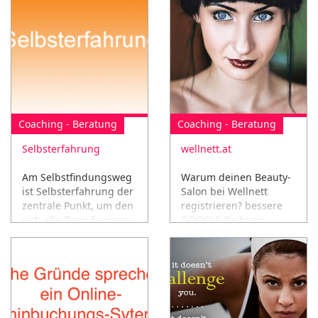
Coaching - Beratung
Coaching - Beratung
Selbsterfahrung
wellnett.at
Am Selbstfindungsweg
Warum deinen Beauty-
ist Selbsterfahrung der
Salon bei Wellnett
zentrale Punkt, um den
registrieren? bessere
sich alle Bemühungen
GOOGLE Reihung,
drehen...
besser im INTERNET
gefunden werden,
Buchungen OHNE
versteckte Kosten,
NOCH NICHT GENUG?
www.wellnett.at/wn/fuer-