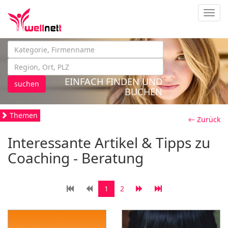
Navig
EINFACH FINDEN UND
suchen
BUCHEN
Themen
← Zurück
Interessante Artikel & Tipps zu
Coaching - Beratung
1
2