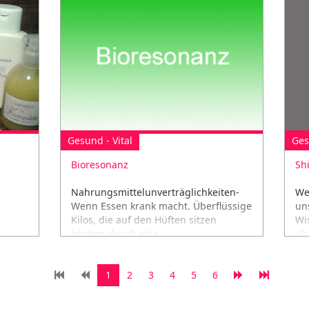
Gesund - Vital
Ges
Bioresonanz
Sh
Nahrungsmittelunverträglichkeiten-
We
Wenn Essen krank macht. Überflüssige
un
Kilos, die auf den Hüften sitzen
Wi
können durch eine
al
Nahrungsmittelunverträglichkeit...
1
2
3
4
5
6