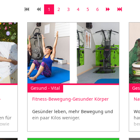
1
2
3
4
5
6
Gesund - Vital
Ges
-
Fitness-Bewegung-Gesunder Körper
Na
Gesünder leben, mehr Bewegung und
Wo
n für
ein paar Kilos weniger.
ha
sowie
be