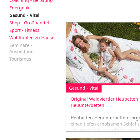
Coaching - Beratung
Energetik
Gesund - Vital
Shop - Großhandel
Sport - Fitness
Wohlfühlen zu Hause
Seminare -
Ausbildung
Tourismus
Gesund - Vital
Original Waldviertler Heubetten 
Heuunterbetten
Heubetten-Heuunterbetten sorge
einen tiefen erholsamen Schlaf 
Linderung bei: Schlafstörungen,
Kopfschmerzen, uvm...