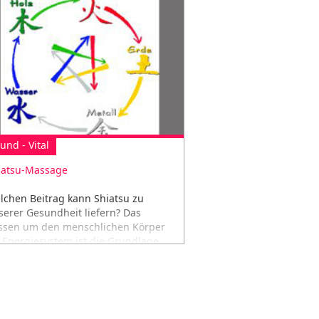
und - Vital
iatsu-Massage
lchen Beitrag kann Shiatsu zu
serer Gesundheit liefern? Das
ssen um den menschlichen Körper
s Energiesystem ist die Grundlage...