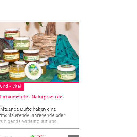
und - Vital
turraumdüfte - Naturprodukte
hltuende Düfte haben eine
rmonisierende, anregende oder
ruhigende Wirkung auf uns!