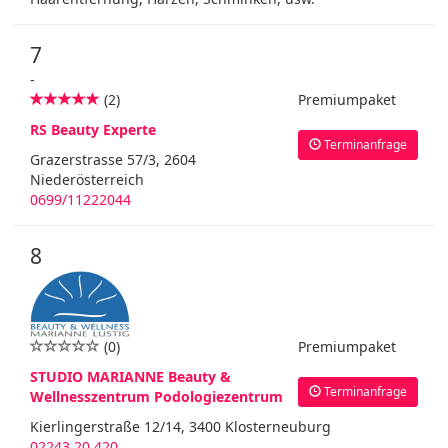
7
-
(2)
Premiumpaket
RS Beauty Experte
Terminanfrage
Grazerstrasse 57/3, 2604
Niederösterreich
0699/11222044
8
(0)
Premiumpaket
STUDIO MARIANNE Beauty &
Terminanfrage
Wellnesszentrum Podologiezentrum
Kierlingerstraße 12/14, 3400 Klosterneuburg
02243 20 420