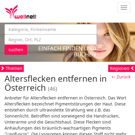
Navig
EINFACH FINDEN UND
suchen
BUCHEN
Themen
Regionen
Altersflecken entfernen in
← Zurück
Österreich
(46)
Anbieter für Altersflecken entfernen in Österreich. Das Wort
Altersflecken bezeichnet Pigmentstörungen der Haut. Diese
entstehen durch ultraviolette Strahlung wie z.B. das
Sonnenlicht. Betroffen sind vorwiegend die Handrücken,
Unterarme und die Gesichtshaut. Diese Flecken sind
Anhäufungen des bräunlich-wachsartigen Pigments
"Lipofuscin". Die Lysosomen können diesen Stoff nicht mehr