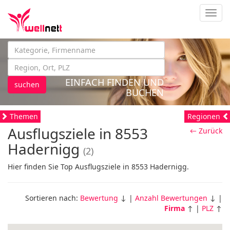
Navig
EINFACH FINDEN UND
suchen
BUCHEN
Themen
Regionen
Ausflugsziele in 8553
← Zurück
Hadernigg
(2)
Hier finden Sie Top Ausflugsziele in 8553 Hadernigg.
Sortieren nach:
Bewertung
↓ |
Anzahl Bewertungen
↓ |
Firma
↑ |
PLZ
↑