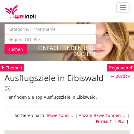
Navig
EINFACH FINDEN UND
suchen
BUCHEN
Themen
Regionen
Ausflugsziele in Eibiswald
← Zurück
(5)
Hier finden Sie Top Ausflugsziele in Eibiswald.
Sortieren nach:
Bewertung
↓ |
Anzahl Bewertungen
↓ |
Firma
↑ |
PLZ
↑