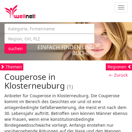
Navig
EINFACH FINDEN UND
suchen
BUCHEN
Themen
Regionen
Couperose in
← Zurück
Klosterneuburg
(1)
Anbieter für Couperose in Klosterneuburg. Die Couperose
kommt im Bereich des Gesichtes vor und ist eine
anlagenbedingte Gefäßerweiterung, die meist erst nach dem
30. Lebensjahr auftritt. Betroffen sein können Männer ebenso
wie Frauen, wenn eine konstitutionsbedingte
Bindegewebsschwäche vorliegt. Anfangs enstehen nur
vorübergehende Rötungen auf der Nase und den Wangen,