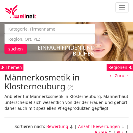
Navig
EINFACH FINDEN UND
suchen
BUCHEN
Themen
Regionen
Männerkosmetik in
← Zurück
Klosterneuburg
(2)
Anbieter für Männerkosmetik in Klosterneuburg. Männerhaut
unterscheidet sich wesentlich von der der Frauen und gehört
daher auch mit speziellen Pflegeprodukten gepflegt.
Sortieren nach:
Bewertung
↓ |
Anzahl Bewertungen
↓ |
Firma
↑ |
PLZ
↑