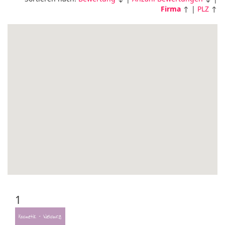
Firma
↑ |
PLZ
↑
1