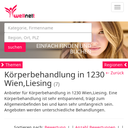
Navig
EINFACH FINDEN UND
suchen
BUCHEN
Themen
Regionen
Körperbehandlung in 1230
← Zurück
Wien,Liesing
(7)
Anbieter für Körperbehandlung in 1230 Wien,Liesing. Eine
Körperbehandlung ist sehr entspannend, trägt zum
Allgemeinbefinden bei und kann sehr umfangreich sein.
Angeboten werden unterschiedliche Behandlungen.
Sortieren nach:
Bewertung
↓ |
Anzahl Bewertungen
↓ |