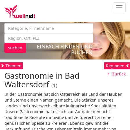
Navig
EINFACH FINDEN UND
suchen
BUCHEN
Themen
Regionen
Gastronomie in Bad
← Zurück
Waltersdorf
(1)
In der Gastronomie hat sich Österreich als Land der Hauben
und Sterne einen Namen gemacht. Die Stärken unseres
Landes sind unverwechselbare kulinarische Spezialitäten.
Unsere Gastronomie hat es sich zur Aufgabe gemacht
traditionelle Rezepte innovativ und zeitgerecht zu einer
genüsslichen Speise zu kreieren. Ebenso gewinnt die
Herkunft und Frische von Lebensmitteln immer mehr von