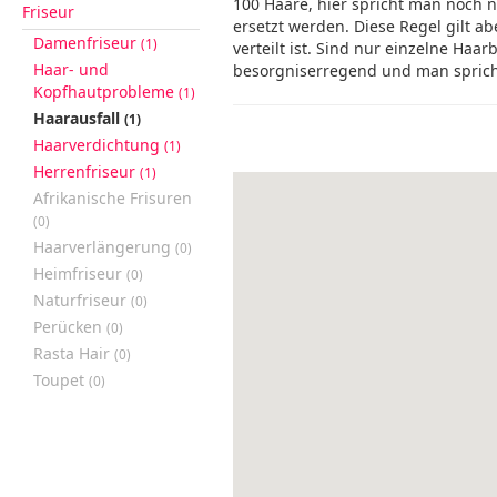
100 Haare, hier spricht man noch 
Friseur
ersetzt werden. Diese Regel gilt 
Damenfriseur
(1)
verteilt ist. Sind nur einzelne Ha
Haar- und
besorgniserregend und man spricht
Kopfhautprobleme
(1)
Haarausfall
(1)
Haarverdichtung
(1)
Herrenfriseur
(1)
Afrikanische Frisuren
(0)
Haarverlängerung
(0)
Heimfriseur
(0)
Naturfriseur
(0)
Perücken
(0)
Rasta Hair
(0)
Toupet
(0)