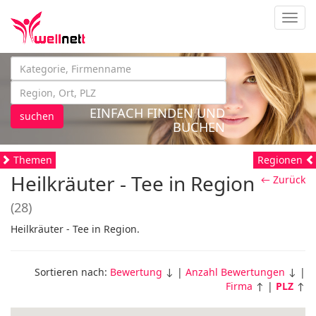
Navig
EINFACH FINDEN UND
suchen
BUCHEN
Themen
Regionen
Heilkräuter - Tee in Region
← Zurück
(28)
Heilkräuter - Tee in Region.
Sortieren nach:
Bewertung
↓ |
Anzahl Bewertungen
↓ |
Firma
↑ |
PLZ
↑