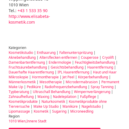
1010 Wien
Tel.:
+43 1 533 35 90
http://www.elisabeta-
kosmetik.com
Kategorien
Kosmetikstudio
|
Enthaarung
|
Faltenunterspritzung
|
Aknebehandlung
|
Altersflecken entfernen
|
Couperose
|
Cryolift
|
Damenbartentfernung
|
Endermologie
|
Feuchtigkeitsbehandlung
|
Fruchtsäurebehandlung
|
Gesichtsbehandlung
|
Haarentfernung
|
Dauerhafte Haarentfernung
|
IPL Haarentfernung
|
Haut und Haar
Mikroskopie
|
Hormontherapie
|
Jet Peel
|
Körperbehandlung
|
Männerkosmetik
|
Mesotherapie
|
Microdermabrasion
|
Permanent
Make Up
|
Pediküre
|
Radiofrequenzbehandlung
|
Spray Tanning
|
Typberatung
|
Ultraschall Behandlung
|
Wimpernverlängerung
|
Zahnaufhellung
|
Waxing
|
Nadelepilation
|
Fußpflege
|
Kosmetikprodukte
|
Naturkosmetik
|
Kosmetikprodukte ohne
Tierversuche
|
Make Up Studio
|
Maniküre
|
Nagelstudio
|
Lipomassage
|
Kosmetik
|
Sugaring
|
Microneedling
Region
1010 Wien,Innere Stadt