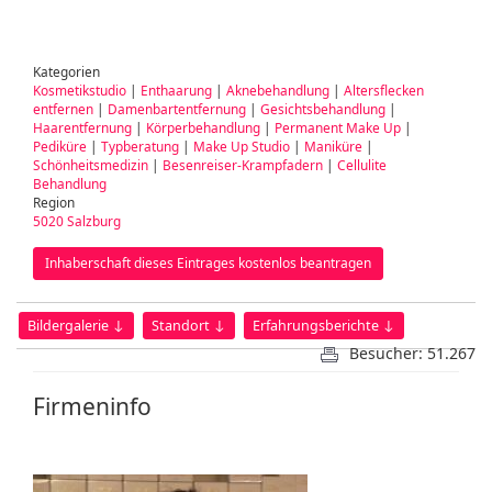
Kategorien
Kosmetikstudio
|
Enthaarung
|
Aknebehandlung
|
Altersflecken
entfernen
|
Damenbartentfernung
|
Gesichtsbehandlung
|
Haarentfernung
|
Körperbehandlung
|
Permanent Make Up
|
Pediküre
|
Typberatung
|
Make Up Studio
|
Maniküre
|
Schönheitsmedizin
|
Besenreiser-Krampfadern
|
Cellulite
Behandlung
Region
5020 Salzburg
Inhaberschaft dieses Eintrages kostenlos beantragen
Bildergalerie ↓
Standort ↓
Erfahrungsberichte ↓
Besucher: 51.267
Firmeninfo