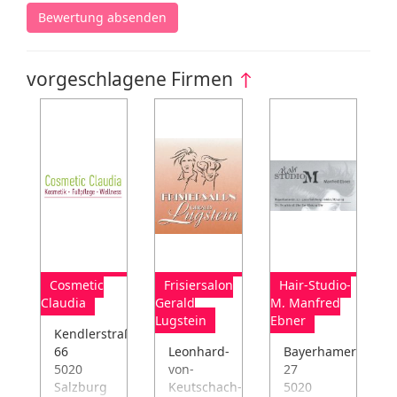
Bewertung absenden
vorgeschlagene Firmen
↑
Cosmetic
Frisiersalon
Hair-Studio-
Claudia
Gerald
M, Manfred
Lugstein
Ebner
Kendlerstraße
66
Leonhard-
Bayerhamerstraße
5020
von-
27
Salzburg
Keutschach-
5020