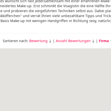
Dies wünscht sich fast jeder.Gemeinsam mit einer erfahrenen Make
eidertes Make-up. Erst schminkt die Visagistin die eine Hälfte Ihr
he und probieren die vorgeführten Techniken selbst aus. Dabei pla
köfferchen" und verrät Ihnen viele unbezahlbare Tipps und Trick
 Basis Make-up mit wenigen Handgriffen in Richtung sexy, natürli
Sortieren nach:
Bewertung
↓ |
Anzahl Bewertungen
↓ |
Firma