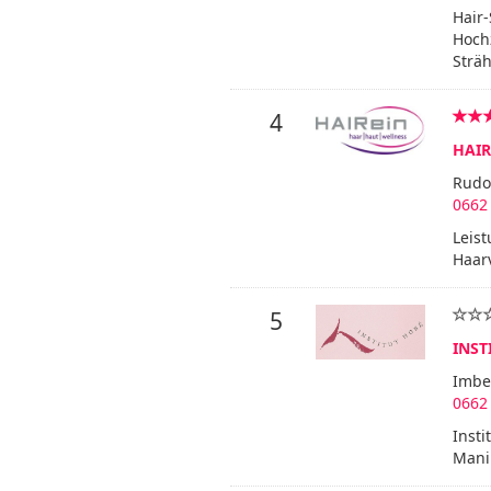
Hair-
Hochz
Strä
4
HAIRe
Rudol
0662
Leist
Haarv
5
INST
Imbe
0662
Insti
Mani