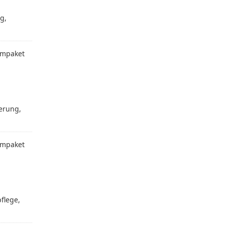
g,
mpaket
gerung,
mpaket
flege,