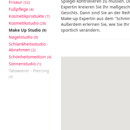
Spiegel kontrollieren zu müssen. 
Friseur
(52)
Expertin kreieren Sie Ihr maßgeschn
Fußpflege
(4)
Gesichts. Dann sind Sie an der Rei
Kosmetikprodukte
(7)
Make-up Expertin aus dem "Schmink
Kosmetikstudio
(28)
Außerdem erlernen Sie, wie Sie Ihr
Make Up Studio
sportlich verändern.
(9)
Nagelstudio
(9)
Schlankheitsstudio -
Abnehmen
(2)
Schönheitsmedizin
(4)
Sonnenstudio
(1)
Tätowierer - Piercing
(0)