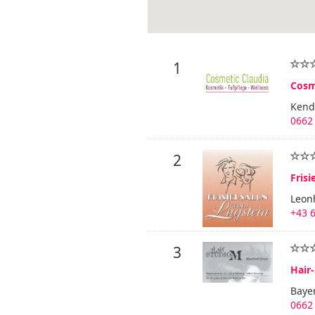
1
Cosm
Kendl
0662
2
Frisi
Leon
+43 
3
Hair
Baye
0662 