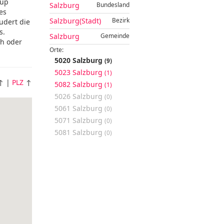
-up
Salzburg
Bundesland
es
Salzburg(Stadt)
Bezirk
udert die
s.
Salzburg
Gemeinde
ch oder
Orte:
5020 Salzburg
(9)
5023 Salzburg
(1)
↑ |
PLZ
↑
5082 Salzburg
(1)
5026 Salzburg
(0)
5061 Salzburg
(0)
5071 Salzburg
(0)
5081 Salzburg
(0)