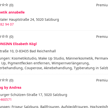
(0)
Premiu
etik annabelle
taler Hauptstraße 24, 5020 Salzburg
82 94 07
(0)
Premiu
NSINN Elisabeth Kögl
traße 10, D-83435 Bad Reichenhall
tungen: Kosmetikstudio, Make Up Studio, Männerkosmetik, Perman
 Up, Pigmentflecken entfernen, Wimpernverlängerung,
erbehandlung, Couperose, Aknebehandlung, Typberatung in Salz
(0)
Premiu
ing by Andrea
burger-Schützen-Straße 17, 5020 Salzburg
 460571
ungen: Friseur Salzburg, Ballfrisuren, Aufsteckfrisuren, Hochzeitsfr