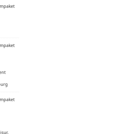
mpaket
mpaket
ent
burg
mpaket
isur,