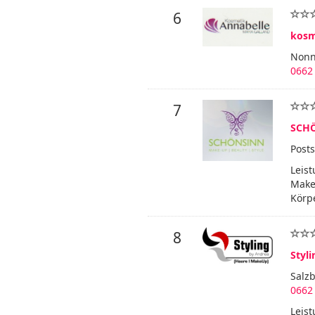
6
kosm
Nonn
0662 
7
SCHÖ
Posts
Leis
Make
Körp
8
Styl
Salz
0662
Leist