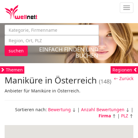
Navig
EINFACH FINDEN UND
suchen
BUCHEN
Themen
Regionen
Maniküre in Österreich
← Zurück
(148)
Anbieter für Maniküre in Österreich.
Sortieren nach:
Bewertung
↓ |
Anzahl Bewertungen
↓ |
Firma
↑ |
PLZ
↑