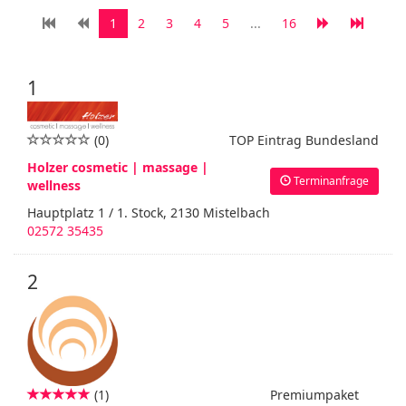
1
2
3
4
5
...
16
1
(0)
TOP Eintrag Bundesland
Holzer cosmetic | massage |
Terminanfrage
wellness
Hauptplatz 1 / 1. Stock, 2130 Mistelbach
02572 35435
2
(1)
Premiumpaket