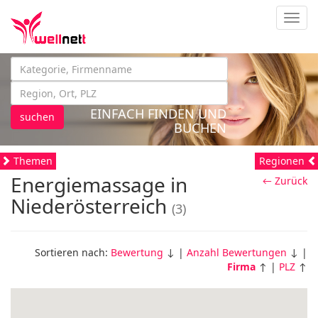
Navig
EINFACH FINDEN UND
suchen
BUCHEN
Themen
Regionen
Energiemassage in
← Zurück
Niederösterreich
(3)
Sortieren nach:
Bewertung
↓ |
Anzahl Bewertungen
↓ |
Firma
↑ |
PLZ
↑