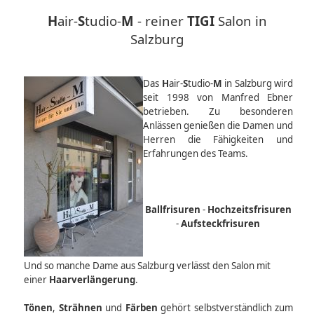
H
air-
S
tudio-
M
- reiner
TIGI
Salon in
Salzburg
Das
H
air-
S
tudio-
M
in Salzburg wird
seit 1998 von Manfred Ebner
betrieben. Zu besonderen
Anlässen genießen die Damen und
Herren die Fähigkeiten und
Erfahrungen des Teams.
Ballfrisuren
-
Hochzeitsfrisuren
-
Aufsteckfrisuren
Und so manche Dame aus Salzburg verlässt den Salon mit
einer
Haarverlängerung
.
Tönen
,
Strähnen
und
Färben
gehört selbstverständlich zum