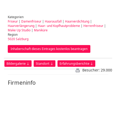
Kategorien
Friseur
|
Damenfriseur
|
Haarausfall
|
Haarverdichtung
|
Haarverlängerung
|
Haar- und Kopfhautprobleme
|
Herrenfriseur
|
Make Up Studio
|
Maniküre
Region
5020 Salzburg
Inhaberschaft dieses Eintrages kostenlos beantragen
Bildergalerie ↓
Standort ↓
Erfahrungsberichte ↓
Besucher: 29.000
Firmeninfo