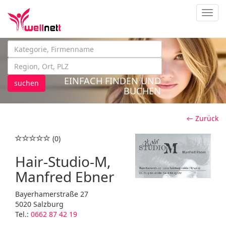
Navig
EINFACH FINDEN UND
suchen
BUCHEN
← Zurück
(0)
Hair-Studio-M,
Manfred Ebner
Bayerhamerstraße 27
5020 Salzburg
Tel.:
0662 87 42 19