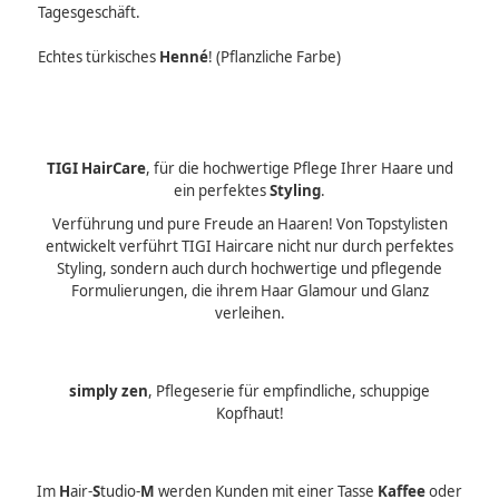
Tagesgeschäft.
Echtes türkisches
Henné
! (Pflanzliche Farbe)
TIGI HairCare
, für die hochwertige Pflege Ihrer Haare und
ein perfektes
Styling
.
Verführung und pure Freude an Haaren! Von Topstylisten
entwickelt verführt TIGI Haircare nicht nur durch perfektes
Styling, sondern auch durch hochwertige und pflegende
Formulierungen, die ihrem Haar Glamour und Glanz
verleihen.
simply zen
, Pflegeserie für empfindliche, schuppige
Kopfhaut!
Im
H
air-
S
tudio-
M
werden Kunden mit einer Tasse
Kaffee
oder