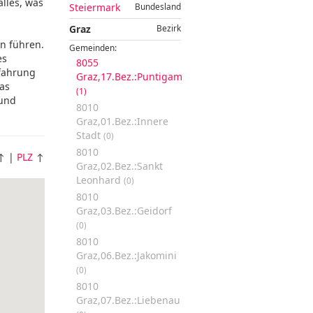
alles, was
Steiermark
Bundesland
Graz
Bezirk
n führen.
Gemeinden:
es
8055
rfahrung
Graz,17.Bez.:Puntigam
Das
(1)
 und
8010
Graz,01.Bez.:Innere
Stadt
(0)
8010
↑ |
PLZ
↑
Graz,02.Bez.:Sankt
Leonhard
(0)
8010
Graz,03.Bez.:Geidorf
(0)
8010
Graz,06.Bez.:Jakomini
(0)
8010
Graz,07.Bez.:Liebenau