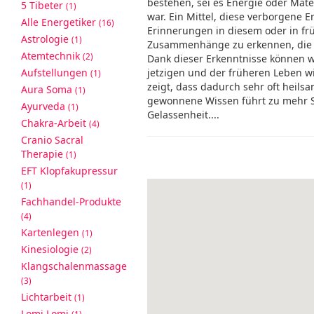
bestehen, sei es Energie oder Mater
5 Tibeter
(1)
war. Ein Mittel, diese verborgene 
Alle Energetiker
(16)
Erinnerungen in diesem oder in fr
Astrologie
(1)
Zusammenhänge zu erkennen, die z
Atemtechnik
(2)
Dank dieser Erkenntnisse können 
Aufstellungen
jetzigen und der früheren Leben wi
(1)
zeigt, dass dadurch sehr oft heils
Aura Soma
(1)
gewonnene Wissen führt zu mehr Se
Ayurveda
(1)
Gelassenheit....
Chakra-Arbeit
(4)
Cranio Sacral
Therapie
(1)
EFT Klopfakupressur
(1)
Fachhandel-Produkte
(4)
Kartenlegen
(1)
Kinesiologie
(2)
Klangschalenmassage
(3)
Lichtarbeit
(1)
Lomi Lomi