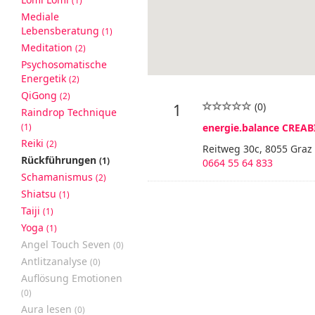
(1)
Mediale
Lebensberatung
(1)
Meditation
(2)
Psychosomatische
Energetik
(2)
QiGong
(2)
(0)
1
Raindrop Technique
(1)
energie.balance CREAB
Reiki
(2)
Reitweg 30c, 8055 Graz
Rückführungen
(1)
0664 55 64 833
Schamanismus
(2)
Shiatsu
(1)
Taiji
(1)
Yoga
(1)
Angel Touch Seven
(0)
Antlitzanalyse
(0)
Auflösung Emotionen
(0)
Aura lesen
(0)