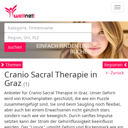
Navig
EINFACH FINDEN UND
suchen
BUCHEN
Themen
Regionen
Cranio Sacral Therapie in
← Zurück
Graz
(1)
Anbieter für Cranio Sacral Therapie in Graz. Unser Gehirn
wird von Knochenplatten geschützt, die wie ein Puzzle
zusammengefügt sind. Sie sind beim Säugling noch flexibel,
aber auch bei einem Erwachsenen nicht gänzlich starr,
sondern nach wie vor beweglich. Durch sanftes Impulse
setzten kann der Strom der Gehirnflüssigkeit beeinflusst
werden. Das "Liquor" umgibt Gehirn und Rückenmark wie ein