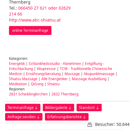
Thernberg
Tel.:
066450 27 621 oder 02629
214 66
http://www.abc-shiatsu.at
online Terminanfrage
Kategorien
Energetik
|
Schlankheitsstudio - Abnehmen
|
Entgiftung -
Entschlackung
|
Akupressur
|
TCM - Traditionelle Chinesische
Medizin
|
Ernährungsberatung
|
Massage
|
Akupunktmassage
|
Shiatsu Massage
|
Alle Energetiker
|
Massage Ausbildung
|
Meditation
|
QiGong
|
Shiatsu
Regionen
2831 Scheiblingkirchen
|
2832 Thernberg
Terminanfrage ↓
Bildergalerie ↓
Standort ↓
Anfrage senden ↓
Erfahrungsberichte ↓
Besucher: 50.644