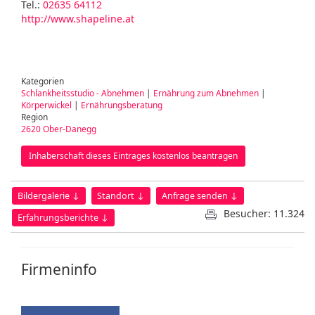
Tel.:
02635 64112
http://www.shapeline.at
Kategorien
Schlankheitsstudio - Abnehmen
|
Ernährung zum Abnehmen
|
Körperwickel
|
Ernährungsberatung
Region
2620 Ober-Danegg
Inhaberschaft dieses Eintrages kostenlos beantragen
Bildergalerie ↓
Standort ↓
Anfrage senden ↓
Besucher: 11.324
Erfahrungsberichte ↓
Firmeninfo