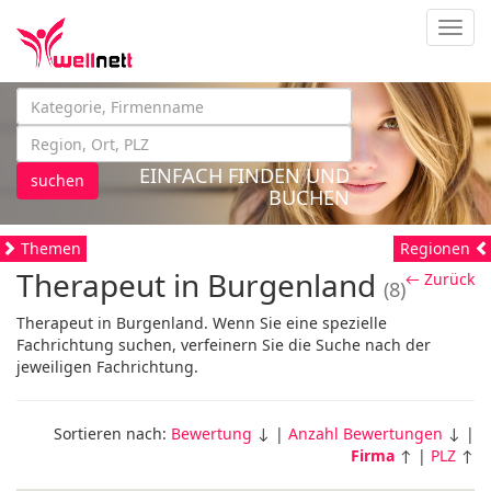
Navig
EINFACH FINDEN UND
suchen
BUCHEN
Themen
Regionen
Therapeut in Burgenland
← Zurück
(8)
Therapeut in Burgenland. Wenn Sie eine spezielle
Fachrichtung suchen, verfeinern Sie die Suche nach der
jeweiligen Fachrichtung.
Sortieren nach:
Bewertung
↓ |
Anzahl Bewertungen
↓ |
Firma
↑ |
PLZ
↑