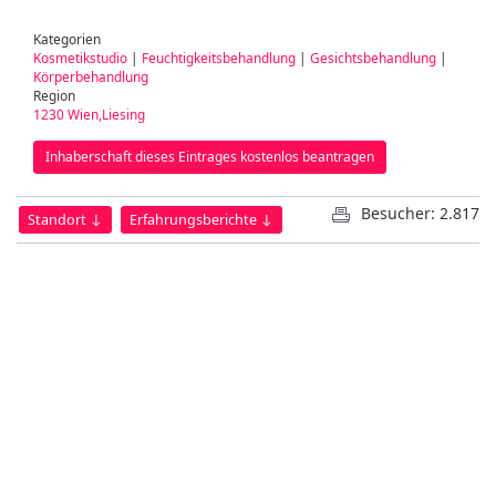
Kategorien
Kosmetikstudio
|
Feuchtigkeitsbehandlung
|
Gesichtsbehandlung
|
Körperbehandlung
Region
1230 Wien,Liesing
Inhaberschaft dieses Eintrages kostenlos beantragen
Besucher: 2.817
Standort ↓
Erfahrungsberichte ↓